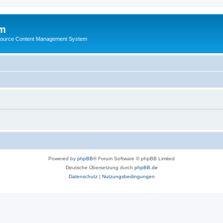
m
ource Content Management System
Powered by
phpBB
® Forum Software © phpBB Limited
Deutsche Übersetzung durch
phpBB.de
Datenschutz
|
Nutzungsbedingungen