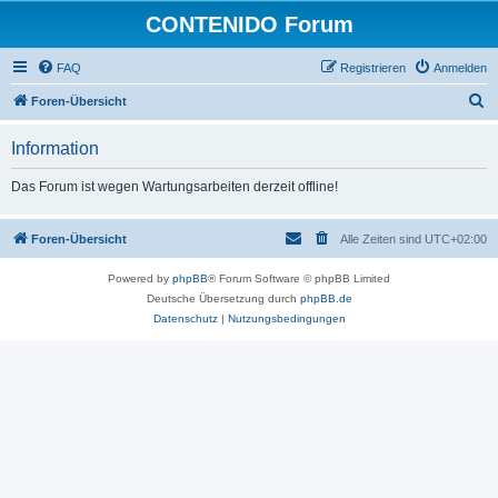
CONTENIDO Forum
FAQ
Registrieren
Anmelden
S
Foren-Übersicht
u
Information
c
h
Das Forum ist wegen Wartungsarbeiten derzeit offline!
e
Foren-Übersicht
Alle Zeiten sind
UTC+02:00
Powered by
phpBB
® Forum Software © phpBB Limited
Deutsche Übersetzung durch
phpBB.de
Datenschutz
|
Nutzungsbedingungen