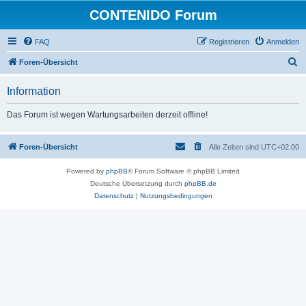
CONTENIDO Forum
FAQ
Registrieren
Anmelden
S
Foren-Übersicht
u
Information
c
h
Das Forum ist wegen Wartungsarbeiten derzeit offline!
e
Foren-Übersicht
Alle Zeiten sind
UTC+02:00
Powered by
phpBB
® Forum Software © phpBB Limited
Deutsche Übersetzung durch
phpBB.de
Datenschutz
|
Nutzungsbedingungen