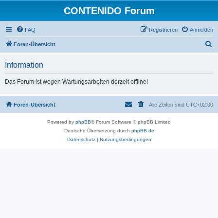
CONTENIDO Forum
FAQ
Registrieren
Anmelden
S
Foren-Übersicht
u
Information
c
h
Das Forum ist wegen Wartungsarbeiten derzeit offline!
e
Foren-Übersicht
Alle Zeiten sind
UTC+02:00
Powered by
phpBB
® Forum Software © phpBB Limited
Deutsche Übersetzung durch
phpBB.de
Datenschutz
|
Nutzungsbedingungen