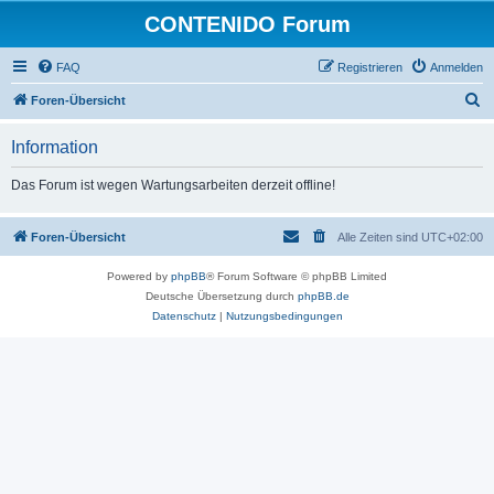
CONTENIDO Forum
FAQ
Registrieren
Anmelden
S
Foren-Übersicht
u
Information
c
h
Das Forum ist wegen Wartungsarbeiten derzeit offline!
e
Foren-Übersicht
Alle Zeiten sind
UTC+02:00
Powered by
phpBB
® Forum Software © phpBB Limited
Deutsche Übersetzung durch
phpBB.de
Datenschutz
|
Nutzungsbedingungen