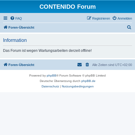
CONTENIDO Forum
FAQ
Registrieren
Anmelden
S
Foren-Übersicht
u
Information
c
h
Das Forum ist wegen Wartungsarbeiten derzeit offline!
e
Foren-Übersicht
Alle Zeiten sind
UTC+02:00
Powered by
phpBB
® Forum Software © phpBB Limited
Deutsche Übersetzung durch
phpBB.de
Datenschutz
|
Nutzungsbedingungen