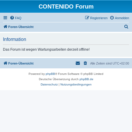
CONTENIDO Forum
FAQ
Registrieren
Anmelden
S
Foren-Übersicht
u
Information
c
h
Das Forum ist wegen Wartungsarbeiten derzeit offline!
e
Foren-Übersicht
Alle Zeiten sind
UTC+02:00
Powered by
phpBB
® Forum Software © phpBB Limited
Deutsche Übersetzung durch
phpBB.de
Datenschutz
|
Nutzungsbedingungen