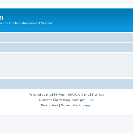
m
ource Content Management System
Powered by
phpBB
® Forum Software © phpBB Limited
Deutsche Übersetzung durch
phpBB.de
Datenschutz
|
Nutzungsbedingungen