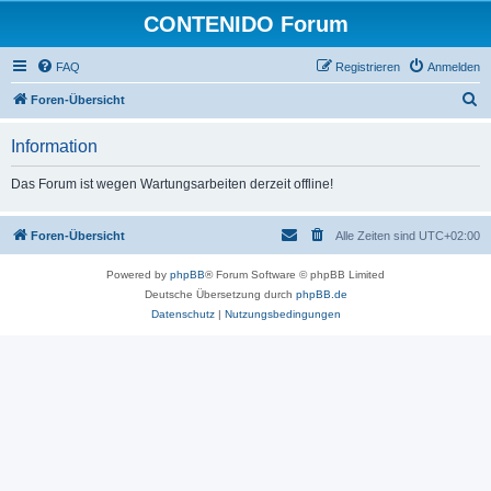
CONTENIDO Forum
FAQ
Registrieren
Anmelden
S
Foren-Übersicht
u
Information
c
h
Das Forum ist wegen Wartungsarbeiten derzeit offline!
e
Foren-Übersicht
Alle Zeiten sind
UTC+02:00
Powered by
phpBB
® Forum Software © phpBB Limited
Deutsche Übersetzung durch
phpBB.de
Datenschutz
|
Nutzungsbedingungen