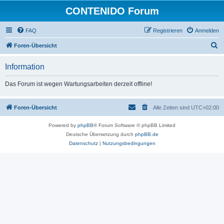
CONTENIDO Forum
FAQ
Registrieren
Anmelden
S
Foren-Übersicht
u
Information
c
h
Das Forum ist wegen Wartungsarbeiten derzeit offline!
e
Foren-Übersicht
Alle Zeiten sind
UTC+02:00
Powered by
phpBB
® Forum Software © phpBB Limited
Deutsche Übersetzung durch
phpBB.de
Datenschutz
|
Nutzungsbedingungen