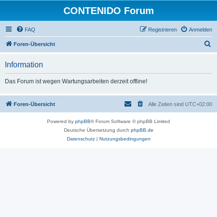
CONTENIDO Forum
FAQ
Registrieren
Anmelden
S
Foren-Übersicht
u
Information
c
h
Das Forum ist wegen Wartungsarbeiten derzeit offline!
e
Foren-Übersicht
Alle Zeiten sind
UTC+02:00
Powered by
phpBB
® Forum Software © phpBB Limited
Deutsche Übersetzung durch
phpBB.de
Datenschutz
|
Nutzungsbedingungen